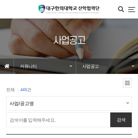
사업공고
커뮤니티
사업공고
전체
445
건