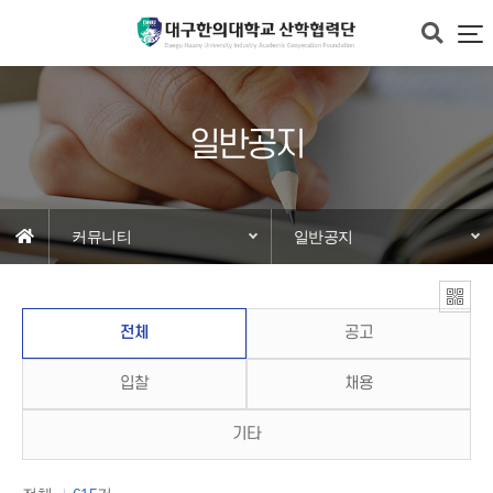
일반공지
커뮤니티
일반공지
전체
공고
입찰
채용
기타