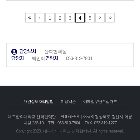
1
2
3
4
5
담당부서
산학협력실
담당자
박민혜
연락처
053-819-7804
개인정보처리방침
이용약관
이메일무단수집거부
대구한의대학교 산학협력단
ADDRESS. [38578] 경상북도 경산시 어봉
지길 285-10
TEL. 053-819-7804
FAX. 053-819-1277
Copyright 2023. 대구한의대학교 산학협력단. All rights reserved.