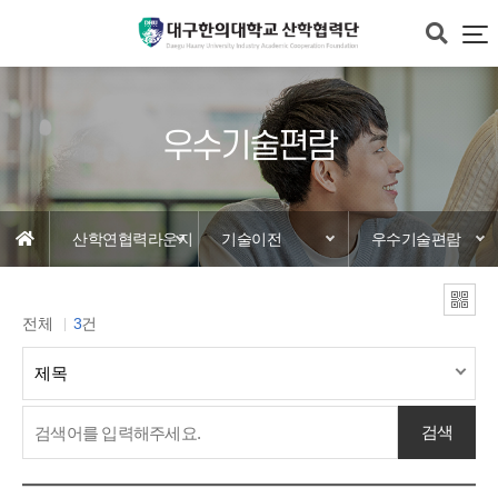
우수기술편람
산학연협력라운지
기술이전
우수기술편람
전체
3
건