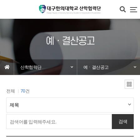
예ㆍ결산공고
산학협력단
예ㆍ결산공고
전체
70
건