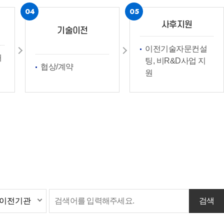
04
05
사후지원
기술이전
이전기술자문컨설
애
팅, 비R&D사업 지
협상/계약
원