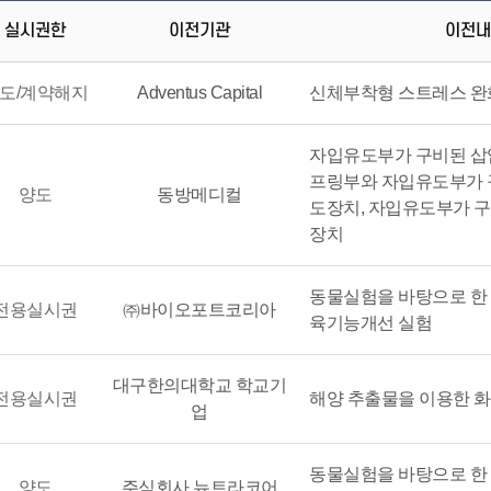
실시권한
이전기관
이전내
도/계약해지
Adventus Capital
신체부착형 스트레스 
자입유도부가 구비된 삽
프링부와 자입유도부가 
양도
동방메디컬
도장치, 자입유도부가 
장치
동물실험을 바탕으로 한
전용실시권
㈜바이오포트코리아
육기능개선 실험
대구한의대학교 학교기
전용실시권
해양 추출물을 이용한 화
업
동물실험을 바탕으로 한
양도
주식회사 뉴트라코어