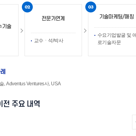
02
03
기술마케팅/매칭
전문가연계
수기술
수요기업발굴 및 
교수ㆍ석/박사
로기술자문
사례
Adventus Ventures사, USA
이전 주요 내역