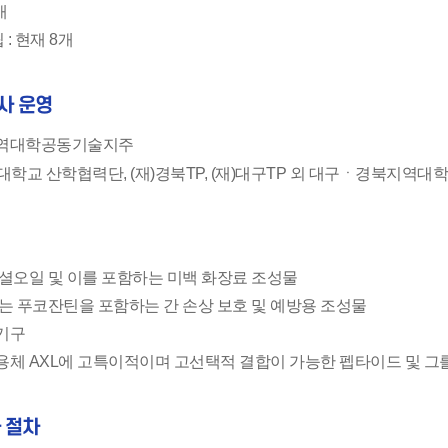
개
: 현재 8개
사 운영
지역대학공동기술지주
대학교 산학협력단, (재)경북TP, (재)대구TP 외 대구ㆍ경북지역대학
셜오일 및 이를 포함하는 미백 화장료 조성물
는 푸코잔틴을 포함하는 간 손상 보호 및 예방용 조성물
기구
체 AXL에 고특이적이며 고선택적 결합이 가능한 펩타이드 및 그를 
 절차