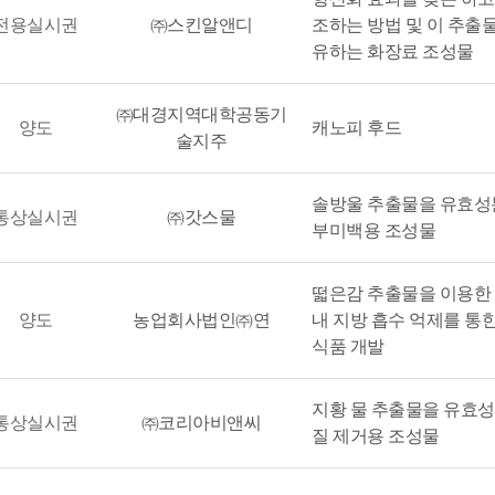
전용실시권
㈜스킨알앤디
조하는 방법 및 이 추출
유하는 화장료 조성물
㈜대경지역대학공동기
양도
캐노피 후드
술지주
솔방울 추출물을 유효성
통상실시권
㈜갓스물
부미백용 조성물
떫은감 추출물을 이용한 
양도
농업회사법인㈜연
내 지방 흡수 억제를 통
식품 개발
지황 물 추출물을 유효
통상실시권
㈜코리아비앤씨
질 제거용 조성물