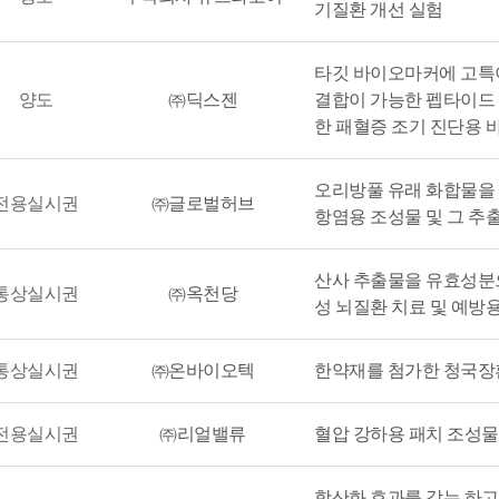
기질환 개선 실험
타깃 바이오마커에 고특
양도
㈜딕스젠
결합이 가능한 펩타이드 
한 패혈증 조기 진단용 
오리방풀 유래 화합물을
전용실시권
㈜글로벌허브
항염용 조성물 및 그 추
산사 추출물을 유효성분
통상실시권
㈜옥천당
성 뇌질환 치료 및 예방
통상실시권
㈜온바이오텍
한약재를 첨가한 청국장
전용실시권
㈜리얼밸류
혈압 강하용 패치 조성물
항산화 효과를 갖는 하고