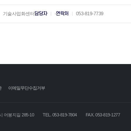
기술사업화센터
담당자
-
연락처
053-819-7739
관
이메일무단수집거부
시 어봉지길 285-10
TEL. 053-819-7804
FAX. 053-819-1277