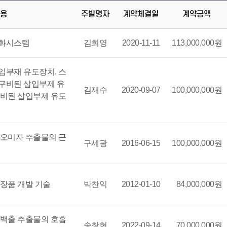
용
주발명자
계약체결일
계약금액
완화시스템
김희영
2020-11-11
113,000,000원
입부재 유도장치. 스
구비된 삽입부제 유
김재수
2020-09-07
100,000,000원
구비된 삽입부제 유도
 오미자 추출물의 근
구세광
2016-06-15
100,000,000원
장품 개발 기술
박찬익
2012-01-10
84,000,000원
 백출 추출물의 호흡
송창현
2022-09-14
70,000,000원