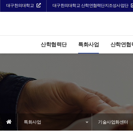
대구한의대학교
대구한의대학교 산학연협력단지조성사업단
산학협력단
특화사업
산학연협
특화사업
기술사업화센터