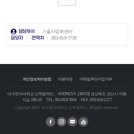
담당부서
기술사업화센터
담당자
-
연락처
053-819-7739
개인정보처리방침
이용약관
이메일무단수집거부
대구한의대학교 산학협력단
ADDRESS. [38578] 경상북도 경산시 어봉
지길 285-10
TEL. 053-819-7804
FAX. 053-819-1277
Copyright 2023. 대구한의대학교 산학협력단. All rights reserved.